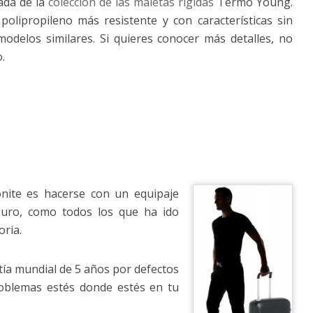
ada de la
colección de las maletas rígidas
Termo Young.
olipropileno más resistente y con características sin
delos similares. Si quieres conocer más detalles, no
.
te es hacerse con un equipaje
guro, como todos los que ha ido
oria.
tía mundial de 5 años por defectos
problemas estés donde estés en tu