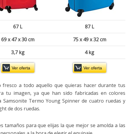
67 L
87 L
69 x 47 x 30 cm
75 x 49 x 32 cm
3,7 kg
4 kg
Ver oferta
Ver oferta
 fresco a todo aquello que quieras hacer durante tus
ra tu imagen, ya que han sido fabricadas en colores
nea Samsonite Termo Young Spinner de cuatro ruedas y
ht de dos ruedas.
es tamaños para que elijas la que mejor se amolda a las
personales a la hora de elegir el equipaje.