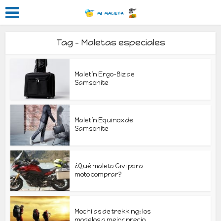
Tag - Maletas especiales
Maletín Ergo-Biz de
Samsonite
Maletín Equinox de
Samsonite
¿Qué maleta Givi para
moto comprar?
Mochilas de trekking: los
modelos a mejor precio