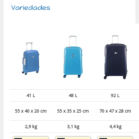
Variedades
41 L
48 L
92 L
55 x 40 x 20 cm
55 x 35 x 25 cm
70 x 47 x 28 cm
2,9 kg
3,1 kg
4,4 kg